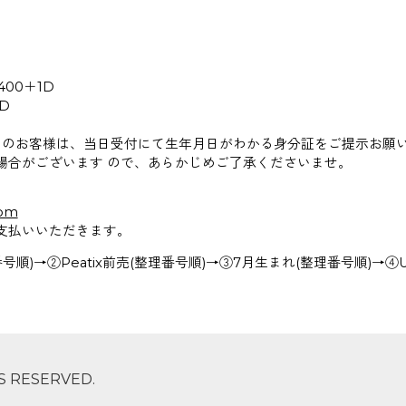
,400＋1D
1D
ットのお客様は、当日受付にて生年月日がわかる身分証をご提示お願
場合がございます ので、あらかじめご了承くださいませ。
com
支払いいただきます。
順)→②Peatix前売(整理番号順)→③7月生まれ(整理番号順)→④U
TS RESERVED.